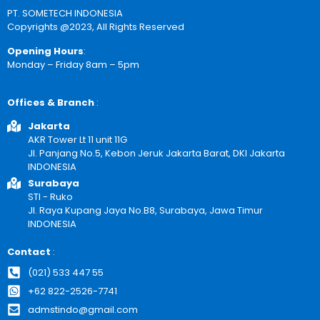
PT. SOMETECH INDONESIA
Copyrights @2023, All Rights Reserved
Opening Hours
:
Monday – Friday 8am – 5pm
Offices & Branch
:
Jakarta
AKR Tower Lt 11 unit 11G
Jl. Panjang No.5, Kebon Jeruk Jakarta Barat, DKI Jakarta
INDONESIA
Surabaya
STI - Ruko
Jl. Raya Kupang Jaya No.B8, Surabaya, Jawa Timur
INDONESIA
Contact
:
(021) 533 447 55
+62 822-2526-7741
admstindo@gmail.com