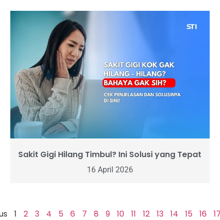
Sakit Gigi Hilang Timbul? Ini Solusi yang Tepat
16 April 2026
us
1
2
3
4
5
6
7
8
9
10
11
12
13
14
15
16
1