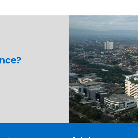
ance?