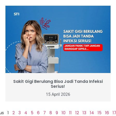
Sakit Gigi Berulang Bisa Jadi Tanda Infeksi
Serius!
15 April 2026
us
1
2
3
4
5
6
7
8
9
10
11
12
13
14
15
16
1