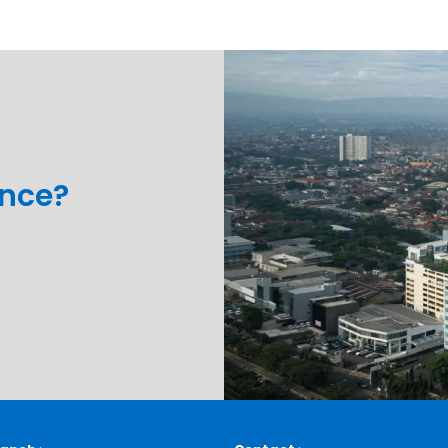
ance?