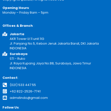
Opening Hours
:
Monday – Friday 8am – 5pm
Offices & Branch
:
Jakarta
AKR Tower Lt 11 unit 11G
Jl. Panjang No.5, Kebon Jeruk Jakarta Barat, DKI Jakarta
INDONESIA
Surabaya
STI - Ruko
Jl. Raya Kupang Jaya No.B8, Surabaya, Jawa Timur
INDONESIA
Contact
:
(021) 533 447 55
+62 822-2526-7741
admstindo@gmail.com
Follow Us
: