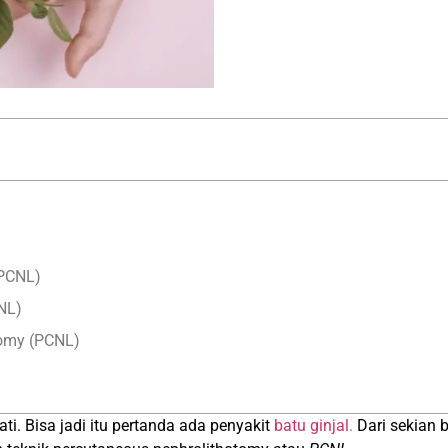
(PCNL)
NL)
tomy (PCNL)
ti. Bisa jadi itu pertanda ada penyakit
batu ginjal
.
Dari sekian 