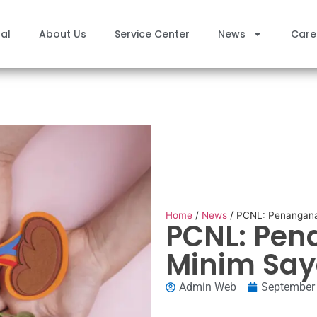
al
About Us
Service Center
News
Care
Home
/
News
/
PCNL: Penanganan
PCNL: Pen
Minim Say
Admin Web
September 