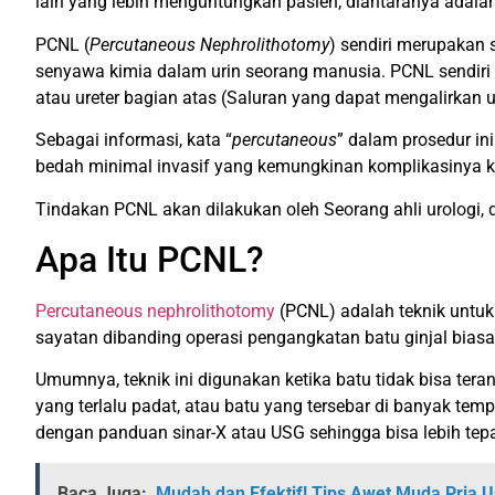
lain yang lebih menguntungkan pasien, diantaranya adala
PCNL (
Percutaneous Nephrolithotomy
) sendiri merupakan 
senyawa kimia dalam urin seorang manusia. PCNL sendiri 
atau ureter bagian atas (Saluran yang dapat mengalirkan ur
Sebagai informasi, kata “
percutaneous
” dalam prosedur ini
bedah minimal invasif yang kemungkinan komplikasinya ke
Tindakan PCNL akan dilakukan oleh Seorang ahli urologi,
Apa Itu PCNL?
Percutaneous nephrolithotomy
(PCNL) adalah teknik untuk
sayatan dibanding operasi pengangkatan batu ginjal biasa,
Umumnya, teknik ini digunakan ketika batu tidak bisa te
yang terlalu padat, atau batu yang tersebar di banyak te
dengan panduan sinar-X atau USG sehingga bisa lebih tepa
Baca Juga:
Mudah dan Efektif! Tips Awet Muda Pria U