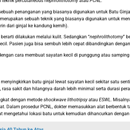
h teknik percutaneous nephrolithotomy atau
PCNL
.
sebuah penanganan yang biasanya digunakan untuk Batu Ginjal y
merupakan sebuah teknik yang biasanya digunakan untuk menghi
in dari ginjal ke kandung kemih).
 berarti dilakukan melalui kulit. Sedangkan “
nephrolithotomy
” b
cil. Pasien juga bisa sembuh lebih cepat dibandingkan dengan
 dengan cara membuat sayatan kecil di punggung atau samping 
 menyingkirkan batu ginjal lewat sayatan kecil sekitar satu se
 rasa sakit dan hilangnya darah lebih minimal serta durasi per
rangkat dengan metode
shockwave lithotripsy
atau
ESWL
. Misalny
mpat. Dalam prosedur PCNL, dokter memasukkan alat berbentuk 
t mengetahui lokasi batu untuk kemudian dihancurkan dengan las
sia 40 Tahun ke Atas