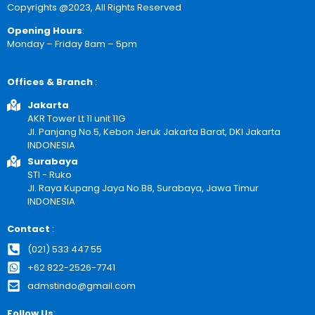
Copyrights @2023, All Rights Reserved
Opening Hours
:
Monday – Friday 8am – 5pm
Offices & Branch
:
Jakarta
AKR Tower Lt 11 unit 11G
Jl. Panjang No.5, Kebon Jeruk Jakarta Barat, DKI Jakarta
INDONESIA
Surabaya
STI - Ruko
Jl. Raya Kupang Jaya No.B8, Surabaya, Jawa Timur
INDONESIA
Contact
:
(021) 533 447 55
+62 822-2526-7741
admstindo@gmail.com
Follow Us
: