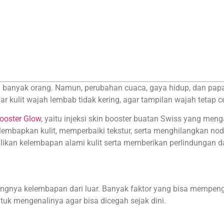
n banyak orang. Namun, perubahan cuaca, gaya hidup, dan papa
r kulit wajah lembab tidak kering, agar tampilan wajah tetap cer
booster Glow
, yaitu injeksi skin booster buatan Swiss yang men
lembapkan kulit, memperbaiki tekstur, serta menghilangkan no
n kelembapan alami kulit serta memberikan perlindungan dari
angnya kelembapan dari luar. Banyak faktor yang bisa mempenga
untuk mengenalinya agar bisa dicegah sejak dini.