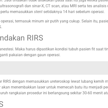
adi tindakan tidak dilakukan pada saat itu juga ketika pasie
trasonografi dan sinar-X, CT scan, atau MRI serta tes analisis 
n perlu memasukkan
stent
setidaknya 14 hari sebelum operasi.
m operasi, termasuk minum air putih yang cukup. Selain itu, p
S.
indakan RIRS
nestesi. Maka harus dipastikan kondisi tubuh pasien fit saat t
gganti pakaian dengan gaun operasi.
edur RIRS dengan memasukkan ureteroskop lewat lubang kemih 
 dokter akan menembakkan laser untuk memecah batu itu menjadi 
uruh rangkaian prosedur ini berlangsung sekitar 30-60 menit ata
S