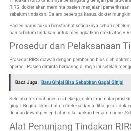
Tindakan RIRS umumnya berlangsung dengan penjadwalan. J
RIRS, dokter akan meminta pasien menjalani pemeriksaan ul
sebelum tindakan. Dalam beberapa kasus, dokter mungki
Pasien harus cukup beristirahat setidaknya sehari sebelu
hari sebelum tindakan untuk meningkatkan efektivitas RIR
Prosedur dan Pelaksanaan T
Prosedur RIRS diawali dengan pemberian bius oleh dokter a
operasi. Pasien diminta berbaring di meja ini setelah men
Baca Juga:
Batu Ginjal Bisa Sebabkan Gagal Ginjal
Setelah efek obat anestesi bekerja, dokter memulai pros
ginjal. Begitu lokasi batu terdeteksi dan terlihat jelas,
dengan kawat penjepit atau dikeluarkan bersama urine. Sel
Alat Penunjang Tindakan RIR