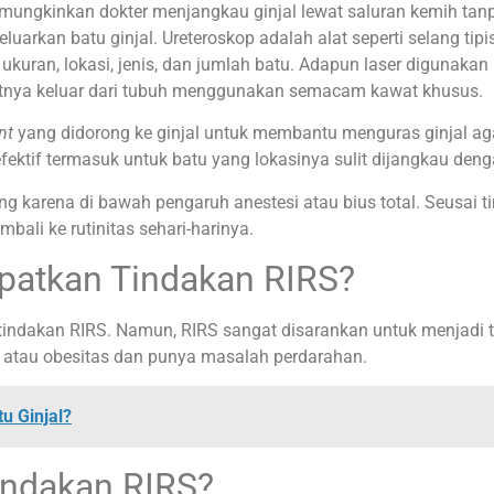
ngkinkan dokter menjangkau ginjal lewat saluran kemih tanpa 
arkan batu ginjal. Ureteroskop adalah alat seperti selang tip
 ukuran, lokasi, jenis, dan jumlah batu. Adapun laser digunaka
utnya keluar dari tubuh menggunakan semacam kawat khusus.
ent
yang didorong ke ginjal untuk membantu menguras ginjal agar
fektif termasuk untuk batu yang lokasinya sulit dijangkau deng
ng karena di bawah pengaruh anestesi atau bius total. Seusai
bali ke rutinitas sehari-harinya.
patkan Tindakan RIRS?
i tindakan RIRS. Namun, RIRS sangat disarankan untuk menjadi 
h atau obesitas dan punya masalah perdarahan.
u Ginjal?
indakan RIRS?