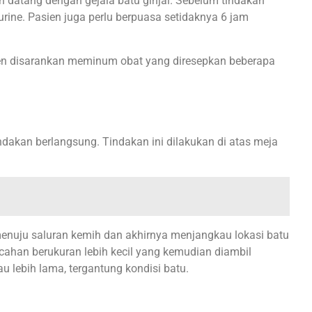
n datang dengan gejala batu ginjal. Sebelum tindakan
urine. Pasien juga perlu berpuasa setidaknya 6 jam
asien disarankan meminum obat yang diresepkan beberapa
indakan berlangsung. Tindakan ini dilakukan di atas meja
menuju saluran kemih dan akhirnya menjangkau lokasi batu
pecahan berukuran lebih kecil yang kemudian diambil
u lebih lama, tergantung kondisi batu.