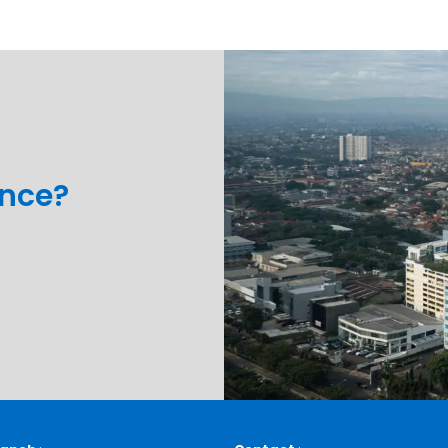
ance?