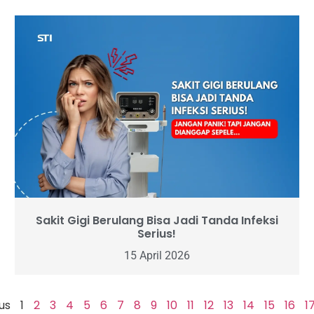
Sakit Gigi Berulang Bisa Jadi Tanda Infeksi
Serius!
15 April 2026
us
1
2
3
4
5
6
7
8
9
10
11
12
13
14
15
16
1