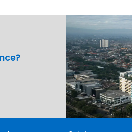
ance?