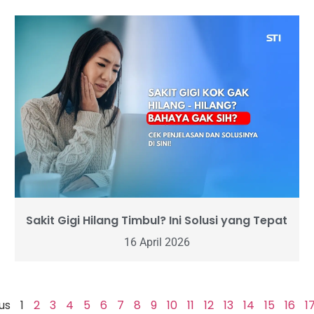
Sakit Gigi Hilang Timbul? Ini Solusi yang Tepat
16 April 2026
us
1
2
3
4
5
6
7
8
9
10
11
12
13
14
15
16
1