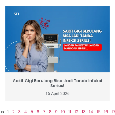
Sakit Gigi Berulang Bisa Jadi Tanda Infeksi
Serius!
15 April 2026
us
1
2
3
4
5
6
7
8
9
10
11
12
13
14
15
16
1