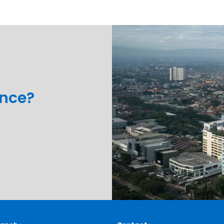
ance?