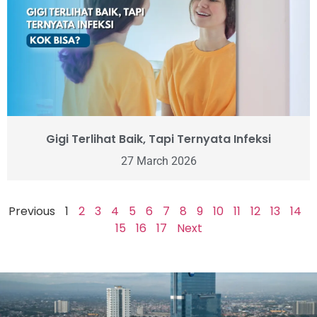
Gigi Terlihat Baik, Tapi Ternyata Infeksi
27 March 2026
Previous
1
2
3
4
5
6
7
8
9
10
11
12
13
14
15
16
17
Next