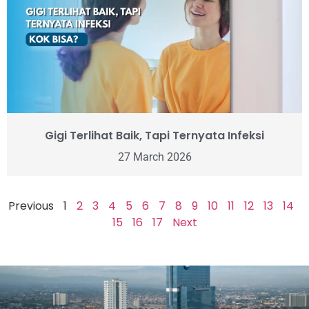
Gigi Terlihat Baik, Tapi Ternyata Infeksi
27 March 2026
Previous
1
2
3
4
5
6
7
8
9
10
11
12
13
14
15
16
17
Next