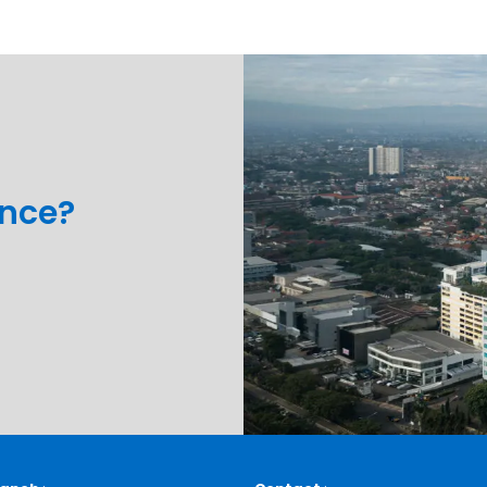
ance?