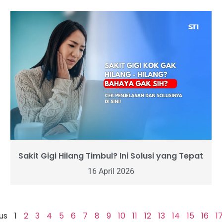
Sakit Gigi Hilang Timbul? Ini Solusi yang Tepat
16 April 2026
us
1
2
3
4
5
6
7
8
9
10
11
12
13
14
15
16
1