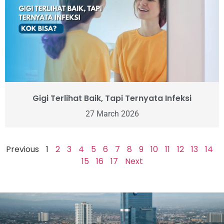
Gigi Terlihat Baik, Tapi Ternyata Infeksi
27 March 2026
Previous
1
2
3
4
5
6
7
8
9
10
11
12
13
14
15
16
17
Next