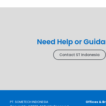
Need Help or Guid
Contact ST Indonesia
PT. SOMETECH INDONESIA
Offices & B