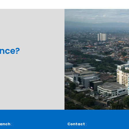
ance?
ranch
:
Contact
: