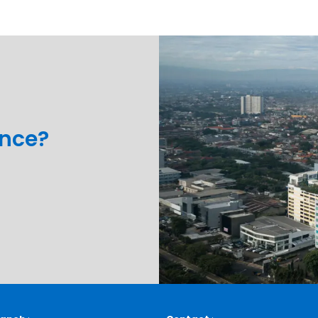
ance?