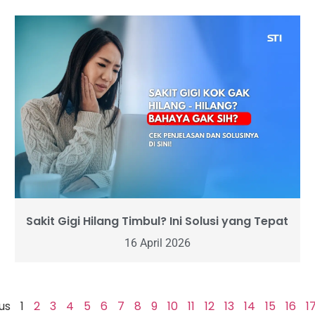
Sakit Gigi Hilang Timbul? Ini Solusi yang Tepat
16 April 2026
us
1
2
3
4
5
6
7
8
9
10
11
12
13
14
15
16
1