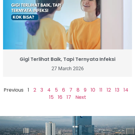
Gigi Terlihat Baik, Tapi Ternyata Infeksi
27 March 2026
Previous
1
2
3
4
5
6
7
8
9
10
11
12
13
14
15
16
17
Next