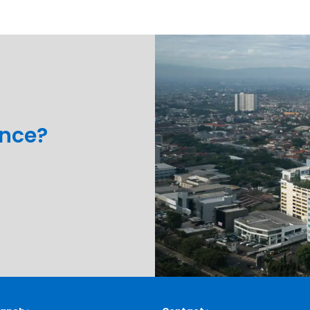
ance?