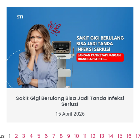
Sakit Gigi Berulang Bisa Jadi Tanda Infeksi
Serius!
15 April 2026
us
1
2
3
4
5
6
7
8
9
10
11
12
13
14
15
16
1