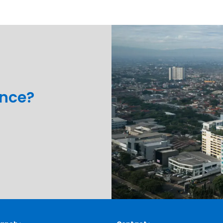
ance?