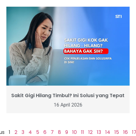
Sakit Gigi Hilang Timbul? Ini Solusi yang Tepat
16 April 2026
us
1
2
3
4
5
6
7
8
9
10
11
12
13
14
15
16
1