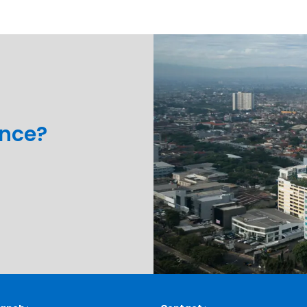
ance?