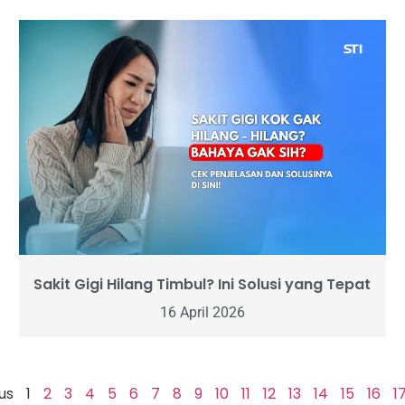
Sakit Gigi Hilang Timbul? Ini Solusi yang Tepat
16 April 2026
us
1
2
3
4
5
6
7
8
9
10
11
12
13
14
15
16
1