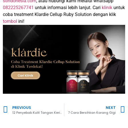
stindonesia.com
, atau hubungi kami melalui whatsapp
082225267741
untuk informasi lebih lanjut. Cari
klinik
untuk
coba treatment
Klardie Cellup Ruby Solution
dengan klik
tombol
ini!
PREVIOUS
NEXT
12 Penyebab Kulit Tangan Keriput di Usia Muda dan Cara Mengatasinya
7 Cara Bersihkan Karang Gigi