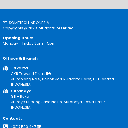
PT. SOMETECH INDONESIA
Copyrights @2023, All Rights Reserved
Opening Hours
:
Monday – Friday 8am – 5pm
Offices & Branch
:
Jakarta
AKR Tower Lt 11 unit 11G
Jl. Panjang No.5, Kebon Jeruk Jakarta Barat, DKI Jakarta
INDONESIA
Surabaya
STI - Ruko
Jl. Raya Kupang Jaya No.B8, Surabaya, Jawa Timur
INDONESIA
Contact
:
(021) 533 447 55