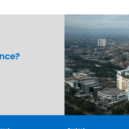
ance?