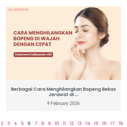
Berbagai Cara Menghilangkan Bopeng Bekas
Jerawat di ...
9 February 2026
2
3
4
5
6
7
8
9
10
11
12
13
14
15
16
17
18