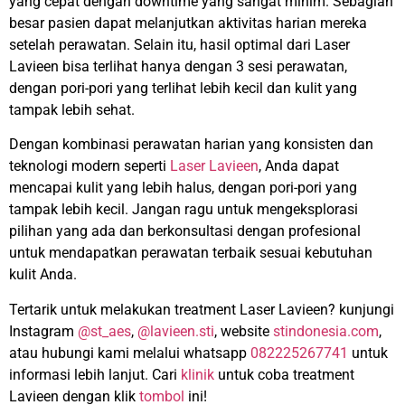
yang cepat dengan downtime yang sangat minim. Sebagian
besar pasien dapat melanjutkan aktivitas harian mereka
setelah perawatan. Selain itu, hasil optimal dari Laser
Lavieen bisa terlihat hanya dengan 3 sesi perawatan,
dengan pori-pori yang terlihat lebih kecil dan kulit yang
tampak lebih sehat.
Dengan kombinasi perawatan harian yang konsisten dan
teknologi modern seperti
Laser Lavieen
, Anda dapat
mencapai kulit yang lebih halus, dengan pori-pori yang
tampak lebih kecil. Jangan ragu untuk mengeksplorasi
pilihan yang ada dan berkonsultasi dengan profesional
untuk mendapatkan perawatan terbaik sesuai kebutuhan
kulit Anda.
Tertarik untuk melakukan treatment Laser Lavieen?
kunjungi
Instagram
@st_aes
,
@lavieen.sti
, website
stindonesia.com
,
atau hubungi kami melalui whatsapp
082225267741
untuk
informasi lebih lanjut. Cari
klinik
untuk coba treatment
Lavieen
dengan klik
tombol
ini!