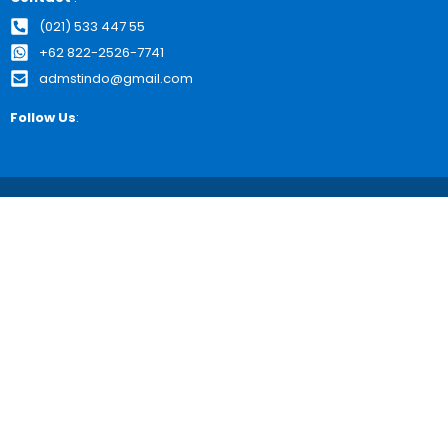
(021) 533 447 55
+62 822-2526-7741
admstindo@gmail.com
Follow Us
: