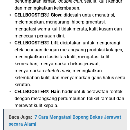
penumpukan lemak,
double chin,
selulit, kulit kendur
dan meningkatkan kelembapan.
CELLBOOSTER® Glow
: didesain untuk menutrisi,
melembapkan, mengurangi hiperpigmentasi,
mengatasi warna kulit tidak merata, kulit kusam dan
mencegah penuaan dini.
CELLBOOSTER® Lift
: diciptakan untuk mengurangi
efek penuaan dengan merangsang produksi kolagen,
meningkatkan elastisitas kulit, mengatasi kulit
kemerahan, menyamarkan bekas jerawat,
menyamarkan
stretch mark
, meningkatkan
kelembaban kulit, dan menyamarkan garis halus serta
kerutan.
CELLBOOSTER® Hair:
h
adir untuk perawatan rontok
dengan merangsang pertumbuhan folikel rambut dan
merawat kulit kepala.
Baca Juga:
7 Cara Mengatasi Bopeng Bekas Jerawat
secara Alami