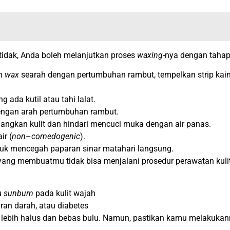
 tidak, Anda boleh melanjutkan proses
waxing
-nya dengan tahap
an
wax
searah dengan pertumbuhan rambut, tempelkan strip kain
 ada kutil atau tahi lalat.
 dengan arah pertumbuhan rambut.
ngkan kulit dan hindari mencuci muka dengan air panas.
ir (
non
–
comedogenic
).
ntuk mencegah paparan sinar matahari langsung.
ng membuatmu tidak bisa menjalani prosedur perawatan kulit i
au
sunburn
pada kulit wajah
ran darah, atau diabetes
ebih halus dan bebas bulu. Namun, pastikan kamu melakukann