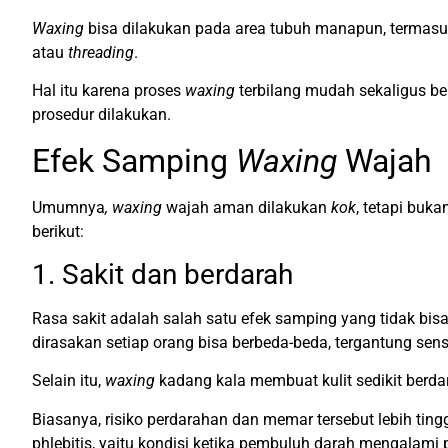
Waxing
bisa dilakukan pada area tubuh manapun, termasuk
atau
threading
.
Hal itu karena proses
waxing
terbilang mudah sekaligus be
prosedur dilakukan.
Efek Samping
Waxing
Wajah
Umumnya
, waxing
wajah aman dilakukan
kok
, tetapi buka
berikut:
1. Sakit dan berdarah
Rasa sakit adalah salah satu efek samping yang tidak bisa
dirasakan setiap orang bisa berbeda-beda, tergantung sensi
Selain itu,
waxing
kadang kala membuat kulit sedikit berd
Biasanya, risiko perdarahan dan memar tersebut lebih tin
phlebitis, yaitu kondisi ketika pembuluh darah mengalami