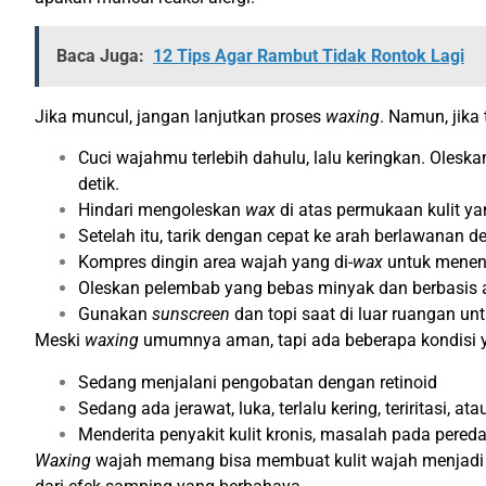
Baca Juga:
12 Tips Agar Rambut Tidak Rontok Lagi
Jika muncul, jangan lanjutkan proses
waxing
. Namun, jika
Cuci wajahmu terlebih dahulu, lalu keringkan. Olesk
detik.
Hindari mengoleskan
wax
di atas permukaan kulit yang
Setelah itu, tarik dengan cepat ke arah berlawanan
Kompres dingin area wajah yang di-
wax
untuk menena
Oleskan pelembab yang bebas minyak dan berbasis a
Gunakan
sunscreen
dan topi saat di luar ruangan u
Meski
waxing
umumnya aman, tapi ada beberapa kondisi ya
Sedang menjalani pengobatan dengan retinoid
Sedang ada jerawat, luka, terlalu kering, teriritasi, at
Menderita penyakit kulit kronis, masalah pada pereda
Waxing
wajah memang bisa membuat kulit wajah menjadi l