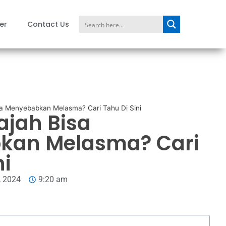
er
Contact Us
a Menyebabkan Melasma? Cari Tahu Di Sini
jah Bisa
kan Melasma? Cari
ni
, 2024
9:20 am