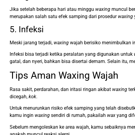
Jika setelah beberapa hari atau minggu
waxing
muncul benj
merupakan salah satu efek samping dari prosedur
waxing
5. Infeksi
Meski jarang terjadi,
waxing
wajah berisiko menimbulkan infe
Infeksi bisa terjadi ketika peralatan yang digunakan untuk
gatal, dan nyeri, bahkan bisa disertai demam. Selain itu,
Tips Aman Waxing Wajah
Rasa sakit, perdarahan, dan iritasi ringan akibat
waxing
ter
dicegah,
kok
.
Untuk menurunkan risiko efek samping yang telah disebutka
kamu ingin
waxing
sendiri di rumah, pakailah
wax
yang dif
Sebelum mengoleskan ke area wajah, kamu sebaiknya me
apakah muncul reaksi alergi.