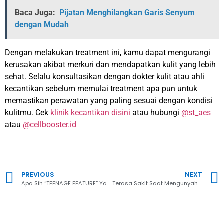
Baca Juga:
Pijatan Menghilangkan Garis Senyum
dengan Mudah
Dengan melakukan treatment ini, kamu dapat mengurangi
kerusakan akibat merkuri dan mendapatkan kulit yang lebih
sehat. Selalu konsultasikan dengan dokter kulit atau ahli
kecantikan sebelum memulai treatment apa pun untuk
memastikan perawatan yang paling sesuai dengan kondisi
kulitmu. Cek
klinik kecantikan disini
atau hubungi
@st_aes
atau
@cellbooster.id
PREVIOUS
NEXT
Apa Sih “TEENAGE FEATURE” Yang Lagi Tren Di Sosial Media?
Terasa Sakit Saat Mengunyah? Waspada Gejala Periodontitis