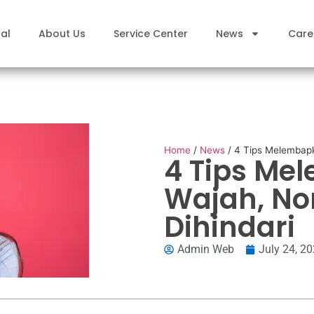
al
About Us
Service Center
News
Care
Home
/
News
/
4 Tips Melembapk
4 Tips Me
Wajah, No
Dihindari
Admin Web
July 24, 2