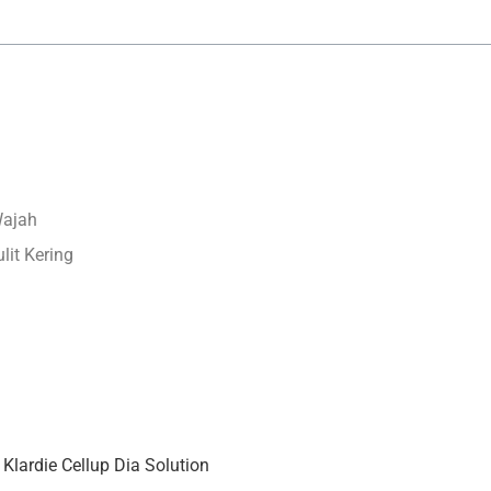
Wajah
it Kering
lardie Cellup Dia Solution