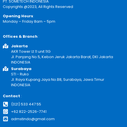
PT. SOMETECH INDONESIA
Copyrights @2023, All Rights Reserved
Opening Hours
:
Monday – Friday 8am – 5pm
Offices & Branch
:
Jakarta
AKR Tower Lt 11 unit 11G
Jl. Panjang No.5, Kebon Jeruk Jakarta Barat, DKI Jakarta
INDONESIA
Surabaya
STI - Ruko
Jl. Raya Kupang Jaya No.B8, Surabaya, Jawa Timur
INDONESIA
Contact
:
(021) 533 447 55
+62 822-2526-7741
admstindo@gmail.com