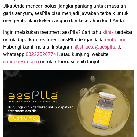
Jika Anda mencari solusi jangka panjang untuk masalah
garis senyum, aesPlla bisa menjadi jawaban terbaik untuk
mengembalikan kekencangan dan kecerahan kulit Anda.
Ingin melakukan treatment aesPlla? Cari tahu
klinik
terdekat
untuk dapatkan treatment aesPlla dengan klik
tombol ini
.
Hubungi kami melalui Instagram
@st_aes
,
@aesplla.id
,
whatsapp
082225267741
, atau kunjungi website
stindonesia.com
untuk informasi lebih lanjut.