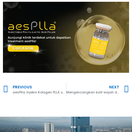
PREVIOUS
NEXT
aesPlla: Injeksi Kolagen PLLA untuk Kecantikan Kulit Wajah dan Tubuh
Mengencangkan kulit wajah dengan HA Filler dan Kolagen Stimulator aesPlla®