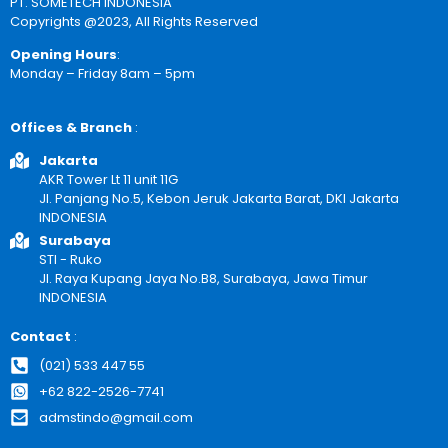
PT. SOMETECH INDONESIA
Copyrights @2023, All Rights Reserved
Opening Hours
:
Monday – Friday 8am – 5pm
Offices & Branch
:
Jakarta
AKR Tower Lt 11 unit 11G
Jl. Panjang No.5, Kebon Jeruk Jakarta Barat, DKI Jakarta
INDONESIA
Surabaya
STI - Ruko
Jl. Raya Kupang Jaya No.B8, Surabaya, Jawa Timur
INDONESIA
Contact
:
(021) 533 447 55
+62 822-2526-7741
admstindo@gmail.com