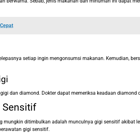
n berwarna. Sebab, jenis makanan dan minuman ini dapat memi
 Cepat
elepasnya setiap ingin mengonsumsi makanan. Kemudian, bers
igi
n gigi dan diamond. Dokter dapat memeriksa keadaan diamond d
Sensitif
 mungkin ditimbulkan adalah munculnya gigi sensitif akibat le
rawatan gigi sensitif.