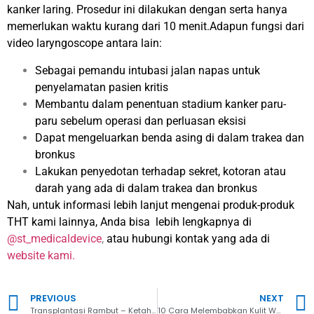
kanker laring. Prosedur ini dilakukan dengan serta hanya
memerlukan waktu kurang dari 10 menit.Adapun fungsi dari
video laryngoscope antara lain:
Sebagai pemandu intubasi jalan napas untuk
penyelamatan pasien kritis
Membantu dalam penentuan stadium kanker paru-
paru sebelum operasi dan perluasan eksisi
Dapat mengeluarkan benda asing di dalam trakea dan
bronkus
Lakukan penyedotan terhadap sekret, kotoran atau
darah yang ada di dalam trakea dan bronkus
Nah, untuk informasi lebih lanjut mengenai produk-produk
THT kami lainnya, Anda bisa lebih lengkapnya di
@st_medicaldevice
,
atau hubungi kontak yang ada di
website kami.
PREVIOUS
NEXT
Transplantasi Rambut – Ketahui Tujuan, Prosedur, dan Efek Sampingnya
10 Cara Melembabkan Kulit Wajah Secara Alami dan Ampuh