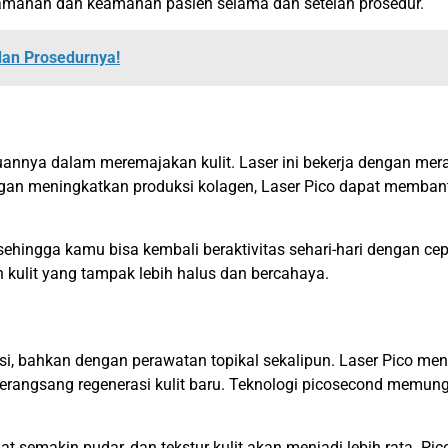
nyamanan dan keamanan pasien selama dan setelah prosedur.
dan Prosedurnya!
nnya dalam meremajakan kulit. Laser ini bekerja dengan mer
engan meningkatkan produksi kolagen, Laser Pico dapat membant
ehingga kamu bisa kembali beraktivitas sehari-hari dengan cepa
 kulit yang tampak lebih halus dan bercahaya.
tasi, bahkan dengan perawatan topikal sekalipun. Laser Pico m
rangsang regenerasi kulit baru. Teknologi picosecond memungk
hat semakin pudar, dan tekstur kulit akan menjadi lebih rata. P