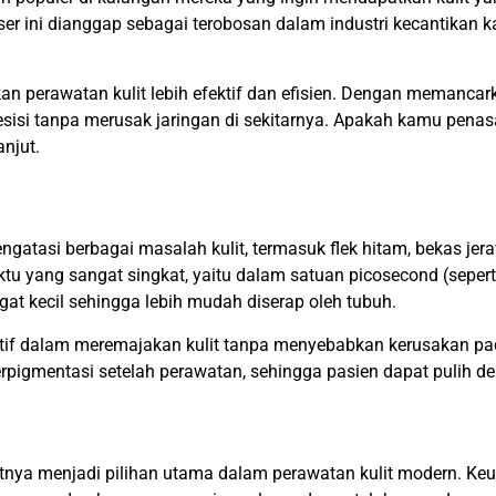
Laser ini dianggap sebagai terobosan dalam industri kecantik
n perawatan kulit lebih efektif dan efisien. Dengan memancark
esisi tanpa merusak jaringan di sekitarnya. Apakah kamu pena
anjut.
ngatasi berbagai masalah kulit, termasuk flek hitam, bekas jera
 yang sangat singkat, yaitu dalam satuan picosecond (sepertr
gat kecil sehingga lebih mudah diserap oleh tubuh.
f dalam meremajakan kulit tanpa menyebabkan kerusakan pada ja
erpigmentasi setelah perawatan, sehingga pasien dapat pulih d
a menjadi pilihan utama dalam perawatan kulit modern. Keungg