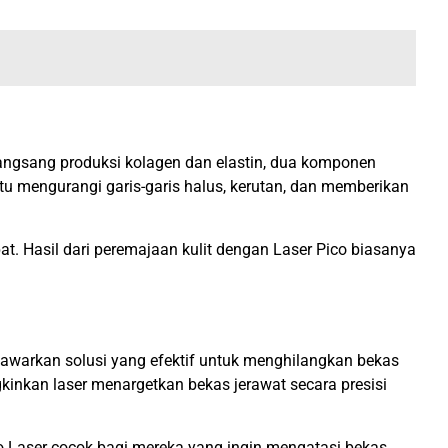
angsang produksi kolagen dan elastin, dua komponen
u mengurangi garis-garis halus, kerutan, dan memberikan
t. Hasil dari peremajaan kulit dengan Laser Pico biasanya
enawarkan solusi yang efektif untuk menghilangkan bekas
inkan laser menargetkan bekas jerawat secara presisi
ico Laser cocok bagi mereka yang ingin mengatasi bekas