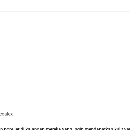
coalex
han populer di kalangan mereka yang ingin mendapatkan kulit yan