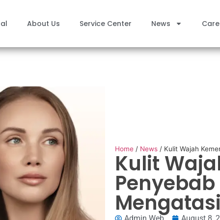
al
About Us
Service Center
News
Care
Home
/
News
/
Kulit Wajah Keme
Kulit Waj
Penyebab
Mengatasi
Admin Web
August 8, 