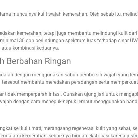
tama munculnya kulit wajah kemerahan. Oleh sebab itu, melin
akan kemerahan, tetapi juga membantu melindungi kulit dari k
nimal 30 dan perlindungan spektrum luas terhadap sinar UVA da
, atau kombinasi keduanya.
h Berbahan Ringan
n adalah dengan menggunakan sabun pembersih wajah yang lem
tersebut membantu meredakan peradangan serta memperkuat lapi
agar tidak memperparah iritasi. Gunakan ujung jari untuk meng
kan wajah dengan cara menepuk-nepuk lembut menggunakan hand
kat sel kulit mati, merangsang regenerasi kulit yang sehat, s
engalami kemerahan, sebaiknya hindari eksfoliasi karena justr