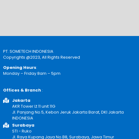
PT. SOMETECH INDONESIA
Copyrights @2023, All Rights Reserved
Opening Hours
:
Monday – Friday 8am – 5pm
Offices & Branch
:
Jakarta
AKR Tower Lt 11 unit 11G
Jl. Panjang No.5, Kebon Jeruk Jakarta Barat, DKI Jakarta
INDONESIA
Surabaya
STI - Ruko
Jl. Raya Kupang Jaya No.B8, Surabaya, Jawa Timur