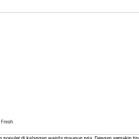
 Fresh
kin populer di kalangan wanita maupun pria. Dengan semakin t