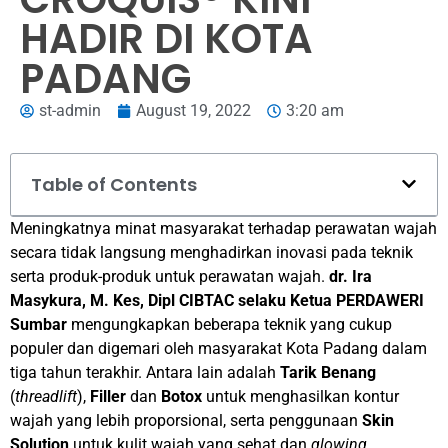
HADIR DI KOTA
PADANG
st-admin
August 19, 2022
3:20 am
Table of Contents
Meningkatnya minat masyarakat terhadap perawatan wajah
secara tidak langsung menghadirkan inovasi pada teknik
serta produk-produk untuk perawatan wajah.
dr. Ira
Masykura, M. Kes, Dipl CIBTAC selaku Ketua PERDAWERI
Sumbar
mengungkapkan beberapa teknik yang cukup
populer dan digemari oleh masyarakat Kota Padang dalam
tiga tahun terakhir. Antara lain adalah
Tarik Benang
(
threadlift
),
Filler
dan
Botox
untuk menghasilkan kontur
wajah yang lebih proporsional, serta penggunaan
Skin
Solution
untuk kulit wajah yang sehat dan
glowing
.