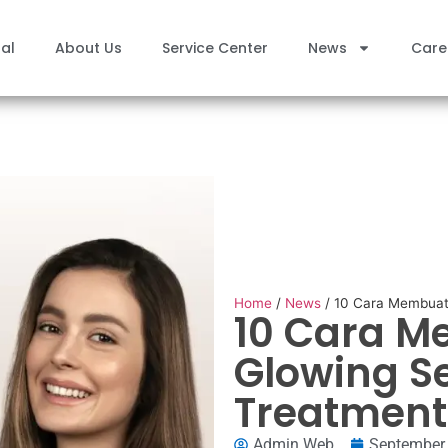
al
About Us
Service Center
News
Care
Home
/
News
/
10 Cara Membuat
10 Cara 
Glowing S
Treatment
Admin Web
September 