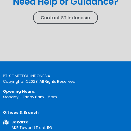
Need Help or Guidance?
Contact ST Indonesia
PT. SOMETECH INDONESIA
Copyrights @2023, All Rights Reserved
Opening Hours
:
Monday – Friday 8am – 5pm
Offices & Branch
:
Jakarta
AKR Tower Lt 11 unit 11G