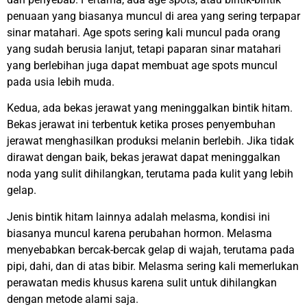
penuaan yang biasanya muncul di area yang sering terpapar
sinar matahari. Age spots sering kali muncul pada orang
yang sudah berusia lanjut, tetapi paparan sinar matahari
yang berlebihan juga dapat membuat age spots muncul
pada usia lebih muda.
Kedua, ada bekas jerawat yang meninggalkan bintik hitam.
Bekas jerawat ini terbentuk ketika proses penyembuhan
jerawat menghasilkan produksi melanin berlebih. Jika tidak
dirawat dengan baik, bekas jerawat dapat meninggalkan
noda yang sulit dihilangkan, terutama pada kulit yang lebih
gelap.
Jenis bintik hitam lainnya adalah melasma, kondisi ini
biasanya muncul karena perubahan hormon. Melasma
menyebabkan bercak-bercak gelap di wajah, terutama pada
pipi, dahi, dan di atas bibir. Melasma sering kali memerlukan
perawatan medis khusus karena sulit untuk dihilangkan
dengan metode alami saja.