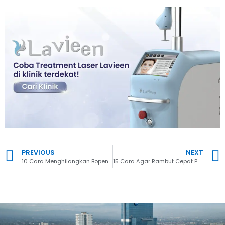
PREVIOUS
NEXT
10 Cara Menghilangkan Bopeng Bekas Jerawat Secara Cepat
15 Cara Agar Rambut Cepat Panjang dan Tebal