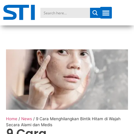
Home
/
News
/
9 Cara Menghilangkan Bintik Hitam di Wajah
Secara Alami dan Medis
9 Cara