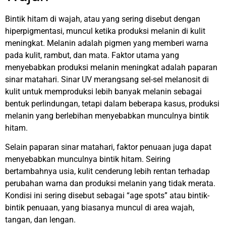
Bintik hitam di wajah, atau yang sering disebut dengan
hiperpigmentasi, muncul ketika produksi melanin di kulit
meningkat. Melanin adalah pigmen yang memberi warna
pada kulit, rambut, dan mata. Faktor utama yang
menyebabkan produksi melanin meningkat adalah paparan
sinar matahari. Sinar UV merangsang sel-sel melanosit di
kulit untuk memproduksi lebih banyak melanin sebagai
bentuk perlindungan, tetapi dalam beberapa kasus, produksi
melanin yang berlebihan menyebabkan munculnya bintik
hitam.
Selain paparan sinar matahari, faktor penuaan juga dapat
menyebabkan munculnya bintik hitam. Seiring
bertambahnya usia, kulit cenderung lebih rentan terhadap
perubahan warna dan produksi melanin yang tidak merata.
Kondisi ini sering disebut sebagai “age spots” atau bintik-
bintik penuaan, yang biasanya muncul di area wajah,
tangan, dan lengan.