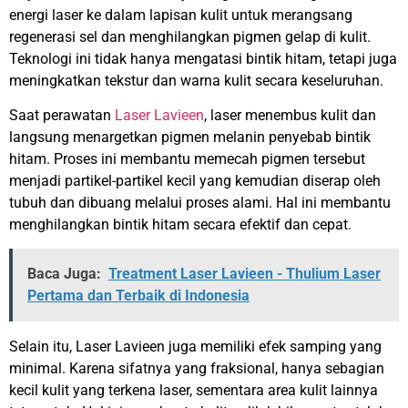
energi laser ke dalam lapisan kulit untuk merangsang
regenerasi sel dan menghilangkan pigmen gelap di kulit.
Teknologi ini tidak hanya mengatasi bintik hitam, tetapi juga
meningkatkan tekstur dan warna kulit secara keseluruhan.
Saat perawatan
Laser Lavieen
, laser menembus kulit dan
langsung menargetkan pigmen melanin penyebab bintik
hitam. Proses ini membantu memecah pigmen tersebut
menjadi partikel-partikel kecil yang kemudian diserap oleh
tubuh dan dibuang melalui proses alami. Hal ini membantu
menghilangkan bintik hitam secara efektif dan cepat.
Baca Juga:
Treatment Laser Lavieen - Thulium Laser
Pertama dan Terbaik di Indonesia
Selain itu, Laser Lavieen juga memiliki efek samping yang
minimal. Karena sifatnya yang fraksional, hanya sebagian
kecil kulit yang terkena laser, sementara area kulit lainnya