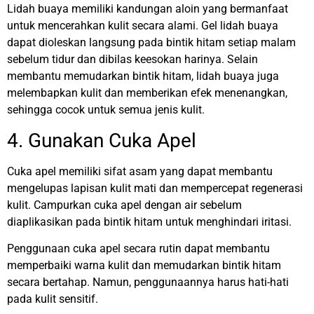
Lidah buaya memiliki kandungan aloin yang bermanfaat
untuk mencerahkan kulit secara alami. Gel lidah buaya
dapat dioleskan langsung pada bintik hitam setiap malam
sebelum tidur dan dibilas keesokan harinya.
Selain
membantu memudarkan bintik hitam, lidah buaya juga
melembapkan kulit dan memberikan efek menenangkan,
sehingga cocok untuk semua jenis kulit.
4. Gunakan Cuka Apel
Cuka apel memiliki sifat asam yang dapat membantu
mengelupas lapisan kulit mati dan mempercepat regenerasi
kulit. Campurkan cuka apel dengan air sebelum
diaplikasikan pada bintik hitam untuk menghindari iritasi.
Penggunaan cuka apel secara rutin dapat membantu
memperbaiki warna kulit dan memudarkan bintik hitam
secara bertahap. Namun, penggunaannya harus hati-hati
pada kulit sensitif.