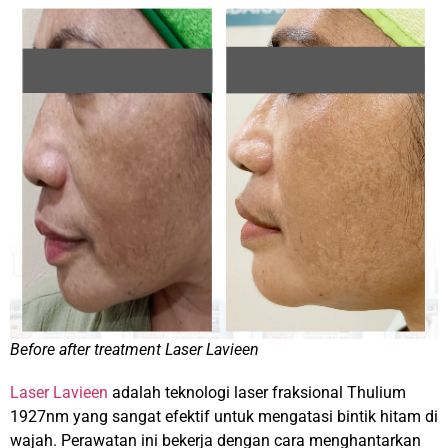
Before after treatment Laser Lavieen
Laser Lavieen
adalah teknologi laser fraksional Thulium
1927nm yang sangat efektif untuk mengatasi bintik hitam di
wajah. Perawatan ini bekerja dengan cara menghantarkan