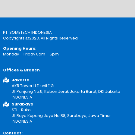
PT. SOMETECH INDONESIA
Copyrights @2023, All Rights Reserved
Opening Hours
:
Monday – Friday 8am – 5pm
Offices & Branch
:
Jakarta
AKR Tower Lt 11 unit 11G
Jl. Panjang No.5, Kebon Jeruk Jakarta Barat, DKI Jakarta
INDONESIA
Surabaya
STI - Ruko
Jl. Raya Kupang Jaya No.B8, Surabaya, Jawa Timur
INDONESIA
Contact
: