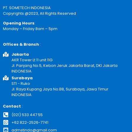
PT. SOMETECH INDONESIA
Copyrights @2023, All Rights Reserved
Opening Hours
:
Monday – Friday 8am – 5pm
Offices & Branch
:
Jakarta
AKR Tower Lt 11 unit 11G
Jl. Panjang No.5, Kebon Jeruk Jakarta Barat, DKI Jakarta
INDONESIA
Surabaya
STI - Ruko
Jl. Raya Kupang Jaya No.B8, Surabaya, Jawa Timur
INDONESIA
Contact
:
(021) 533 447 55
+62 822-2526-7741
admstindo@gmail.com