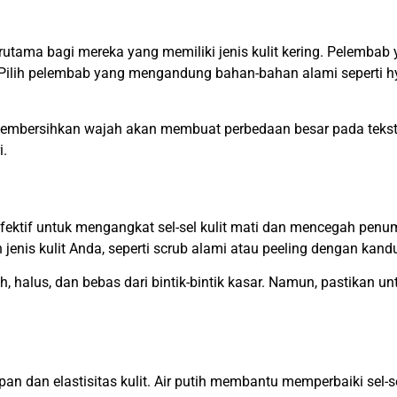
erutama bagi mereka yang memiliki jenis kulit kering. Pelemb
al. Pilih pelembab yang mengandung bahan-bahan alami seperti 
bersihkan wajah akan membuat perbedaan besar pada tekstur ku
i.
ng efektif untuk mengangkat sel-sel kulit mati dan mencegah p
jenis kulit Anda, seperti scrub alami atau peeling dengan ka
ah, halus, dan bebas dari bintik-bintik kasar. Namun, pastikan un
n dan elastisitas kulit. Air putih membantu memperbaiki sel-se