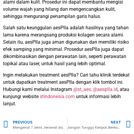
alami dalam kulit. Prosedur ini dapat membantu mengisi
volume wajah yang hilang dan mengencangkan kulit,
sehingga mengurangi penampilan garis halus.
Salah satu keunggulan aesPlla adalah hasilnya yang tahan
lama karena merangsang produksi kolagen secara alami.
Selain itu, aesPlla juga aman digunakan dan memiliki risiko
efek samping yang minimal. Prosedur aesPlla juga dapat
dikombinasikan dengan perawatan lain, seperti perawatan
topikal atau laser, untuk hasil yang lebih optimal.
Ingin melakukan treatment aesPlla? Cari tahu
klinik
terdekat
untuk dapatkan treatment aesPlla dengan klik
tombol ini
.
Hubungi kami melalui Instagram
@st_aes
,
@aesplla.id
, atau
kunjungi website
stindonesia.com
untuk informasi lebih
lanjut.
PREVIOUS
NEXT
Mengenal 7 Jenis Jerawat dan Cara Mengatasinya
Jangan Tunggu Keriput, Berikut Cara Kencangkan Kulit!