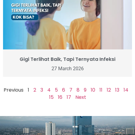
Gigi Terlihat Baik, Tapi Ternyata Infeksi
27 March 2026
Previous
1
2
3
4
5
6
7
8
9
10
11
12
13
14
15
16
17
Next