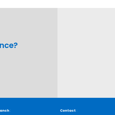
ance?
ranch
:
Contact
: