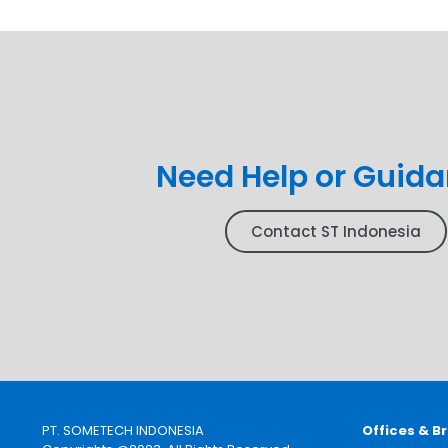
Need Help or Guid
Contact ST Indonesia
PT. SOMETECH INDONESIA
Offices & B