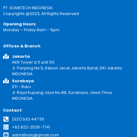
PT. SOMETECH INDONESIA
Copyrights @2023, All Rights Reserved
Opening Hours
:
Monday – Friday 8am – 5pm
Offices & Branch
:
Jakarta
AKR Tower Lt 11 unit 11G
Jl. Panjang No.5, Kebon Jeruk Jakarta Barat, DKI Jakarta
INDONESIA
Surabaya
STI - Ruko
Jl. Raya Kupang Jaya No.B8, Surabaya, Jawa Timur
INDONESIA
Contact
:
(021) 533 447 55
+62 822-2526-7741
admstindo@gmail.com